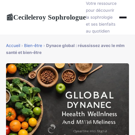
Votre ressource
pour découvrir
Cecileleroy Sophrologue
📰
la sophrologie
et ses bienfaits
au quotidien
Accueil
›
Bien-être
›
Dynace global : réussissez avec le mlm
santé et bien-être