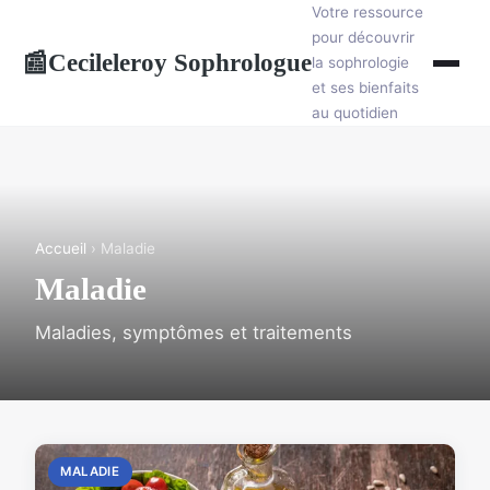
Votre ressource
pour découvrir
Cecileleroy Sophrologue
📰
la sophrologie
et ses bienfaits
au quotidien
Accueil
› Maladie
Maladie
Maladies, symptômes et traitements
MALADIE