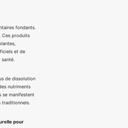
taires fondants.
. Ces produits
plantes,
iciels et de
 santé.
us de dissolution
des nutriments
s se manifestent
traditionnels.
urelle pour