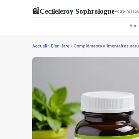
Cecileleroy Sophrologue
📰
Votre ressou
Accu
Accueil
›
Bien-être
›
Compléments alimentaires nature