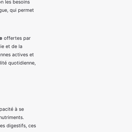
on les besoins
ngue, qui permet
re
offertes par
e et de la
onnes actives et
lité quotidienne,
pacité à se
nutriments.
s digestifs, ces