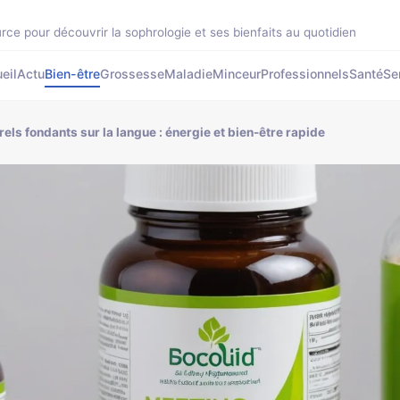
rce pour découvrir la sophrologie et ses bienfaits au quotidien
eil
Actu
Bien-être
Grossesse
Maladie
Minceur
Professionnels
Santé
Se
ls fondants sur la langue : énergie et bien-être rapide