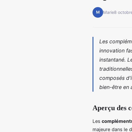
M
Marie
8 octobr
Les complémen
innovation fa
instantané. L
traditionnell
composés d'in
bien-être en a
Aperçu des c
Les
compléments 
majeure dans le 