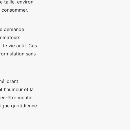
 taille, environ
 à consommer.
une demande
sommateurs
de vie actif. Ces
 formulation sans
méliorant
t l'humeur et la
ien-être mental,
tigue quotidienne.