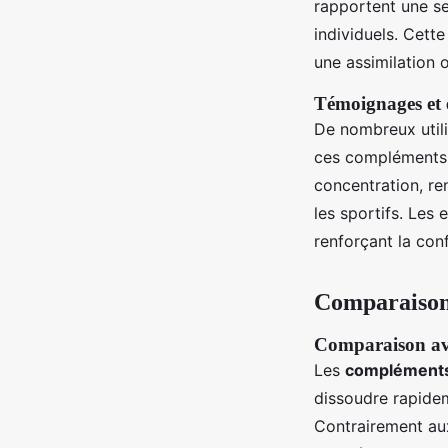
rapportent une se
individuels. Cette
une assimilation o
Témoignages et e
De nombreux util
ces compléments. 
concentration, re
les sportifs. Les 
renforçant la con
Comparaison
Comparaison ave
Les
compléments 
dissoudre rapidem
Contrairement aux