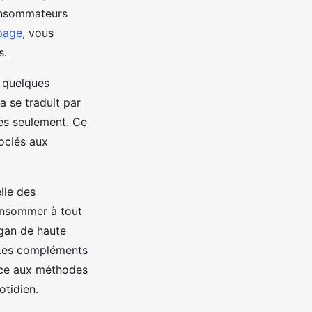
onsommateurs
 page
, vous
s.
n quelques
a se traduit par
tes seulement. Ce
ociés aux
elle des
consommer à tout
egan de haute
 Les compléments
cace aux méthodes
otidien.